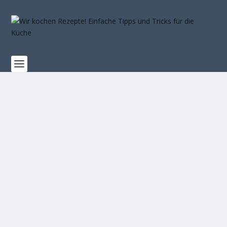
BEAUTY-BREAKFAST: DIESE LEBENSMITTEL
MACHEN DICH SCHÖN
Kochen Rezepte
|
0
|
Fühlst du dich manchmal, als könntest du deiner Haut,
deinem Haar oder deinen Nägeln ein kleines...
WEITERLESEN