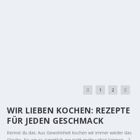
PIKANTE BROTAUFSTRICHE
Hauptgerichte
,
Brotzeit
,
Kochen Rezepte
|
0
|
Köstlich, köstlich! Was braucht man mehr, um frisch
gebackenes, duftendes Brot zu genießen?...
WEITERLESEN
1
2
WIR LIEBEN KOCHEN: REZEPTE
FÜR JEDEN GESCHMACK
Kennst du das: Aus Gewohnheit kochen wir immer wieder das
Gleiche, bis wir es eigentlich gar nicht mehr sehen können …?