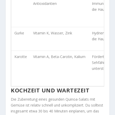
Antioxidantien
Immunsystem,
die Hautgesu
Gurke
Vitamin K, Wasser, Zink
Hydriert, verb
die Hautgesu
Karotte
Vitamin A, Beta-Carotin, Kalium
Fördert die
Sehfähigkeit,
unterstützt d
KOCHZEIT UND WARTEZEIT
Die Zubereitung eines gesunden Quinoa-Salats mit
Gemüse ist relativ schnell und unkompliziert. Du solltest
insgesamt etwa
30 bis 40 Minuten
einplanen, um das