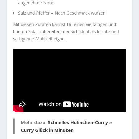
angenehme Note.
Salz und Pfeffer
– Nach Geschmack würzen.
Mit diesen Zutaten kannst Du einen
vielfältigen und
bunten Salat
zubereiten, der sich ideal als
leichte und
sättigende Mahlzeit
eignet.
Mehr dazu:
Schnelles Hühnchen-Curry »
Curry Glück in Minuten