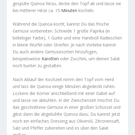
gespülte Quinoa hinzu, decke den Topf ab und lasse sie
bei mittlerer Hitze ca. 15
Minuten
köcheln.
Während die Quinoa kocht, kannst Du das
frische
Gemüse
vorbereiten. Schneide 1 große Paprika (in
beliebiger Farbe), 1 Gurke und eine Handvoll Radieschen
in kleine Würfel oder Streifen. Je nach Vorliebe kannst
Du auch andere Gemüsesorten hinzufügen,
beispielsweise
Karotten
oder Zucchini, um deinen Salat
noch bunter zu gestalten.
Nach Ablauf der Kochzeit nimm den Topf vom Herd
und lass die Quinoa einige Minuten abgedeckt ruhen.
Lockere die Körner anschließend mit einer Gabel auf
und lasse sie abkühlen. In der Zwischenzeit mischst Du
das geschnittene Gemüse in einer großen Schüssel und
gibst dann die abgekühlte Quinoa dazu. Du kannst jetzt
noch ein einfaches Dressing aus Olivenöl, Zitronensaft,
Salz und Pfeffer zubereiten und es über den Salat
gießen.